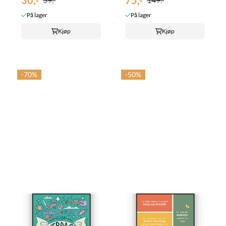
30,-
75,-
59,-
149,-
På lager
På lager
Kjøp
Kjøp
-70%
-50%