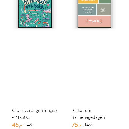
Gjør hverdagen magisk
Plakat om
- 21x30cm
Barnehagedagen
45,-
75,-
149,-
149,-