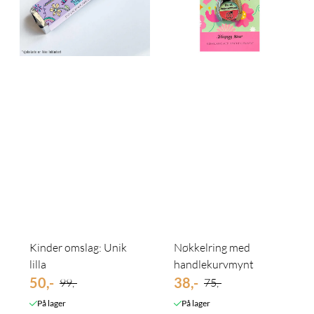
Kinder omslag: Unik
Nøkkelring med
lilla
handlekurvmynt
50,-
38,-
99,-
75,-
På lager
På lager