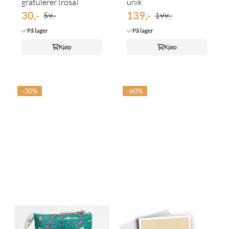
gratulerer (rosa)
unik
30,-
139,-
59,-
199,-
På lager
På lager
Kjøp
Kjøp
-30%
-60%