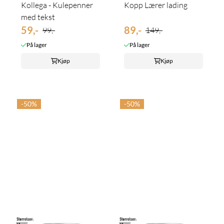
Kollega - Kulepenner
Kopp Lærer lading
med tekst
59,-
89,-
99,-
149,-
På lager
På lager
Kjøp
Kjøp
-50%
-50%