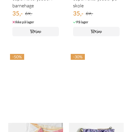
barnehage
skole
35,-
35,-
69,-
69,-
Ikke på lager
På lager
Kjøp
Kjøp
-50%
-30%