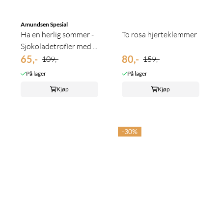
Amundsen Spesial
Ha en herlig sommer -
To rosa hjerteklemmer
Sjokoladetrøfler med ...
65,-
80,-
109,-
159,-
På lager
På lager
Kjøp
Kjøp
-30%