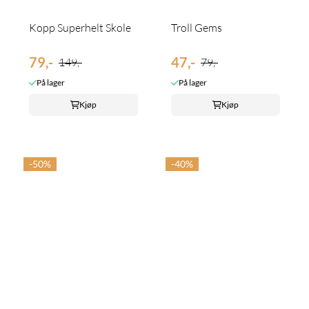
Kopp Superhelt Skole
Troll Gems
79,-
47,-
149,-
79,-
På lager
På lager
Kjøp
Kjøp
-50%
-40%