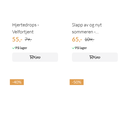
Hjertedrops -
Slapp av og nyt
Velfortjent
sommeren -
55,-
Bringebærlakris
65,-
79,-
109,-
På lager
På lager
Kjøp
Kjøp
-40%
-50%