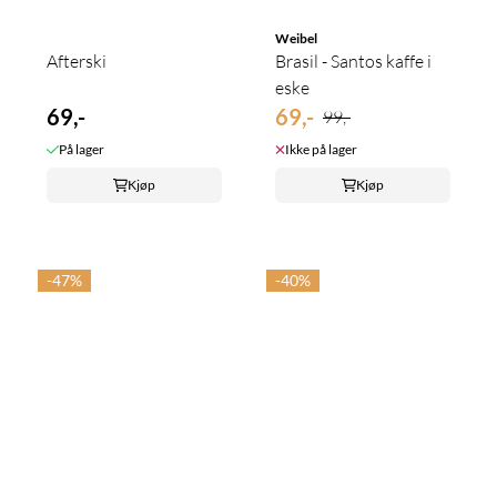
Weibel
Afterski
Brasil - Santos kaffe i
eske
69,-
69,-
99,-
På lager
Ikke på lager
Kjøp
Kjøp
-47%
-40%