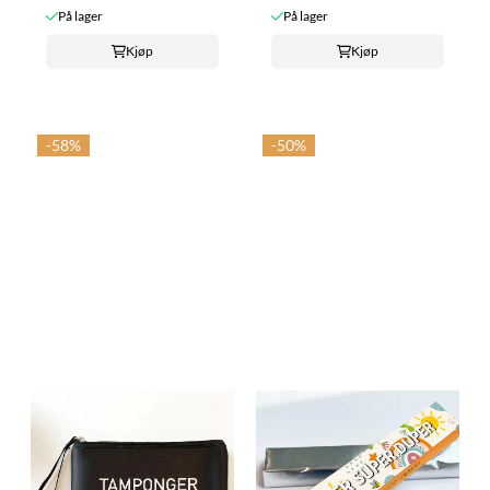
På lager
På lager
Kjøp
Kjøp
-58%
-50%