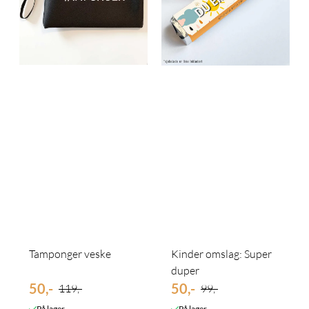
Tamponger veske
Kinder omslag: Super
duper
50,-
50,-
119,-
99,-
På lager
På lager