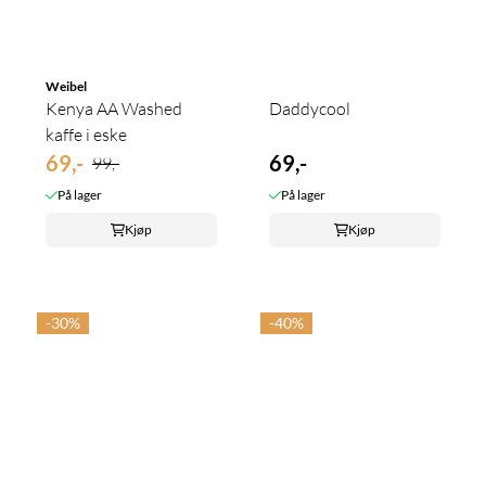
Weibel
Kenya AA Washed
Daddycool
kaffe i eske
69,-
69,-
99,-
På lager
På lager
Kjøp
Kjøp
-30%
-40%