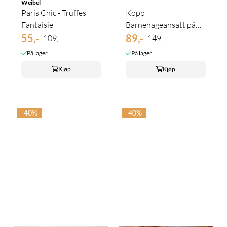
Weibel
Paris Chic - Truffes
Kopp
Fantaisie
Barnehageansatt på
55,-
lading
89,-
109,-
149,-
På lager
På lager
Kjøp
Kjøp
-40%
-40%