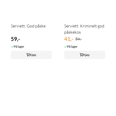
Serviett: God påske
Serviett: Kriminelt god
påskekos
59,-
41,-
59,-
På lager
På lager
Kjøp
Kjøp