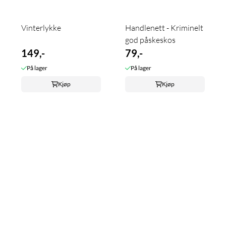
Vinterlykke
Handlenett - Kriminelt
god påskeskos
149,-
79,-
På lager
På lager
Kjøp
Kjøp