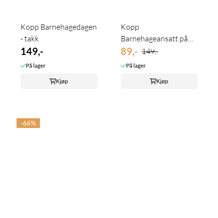
Kopp Barnehagedagen
Kopp
- takk
Barnehageansatt på
149,-
lading
89,-
149,-
På lager
På lager
Kjøp
Kjøp
-66%