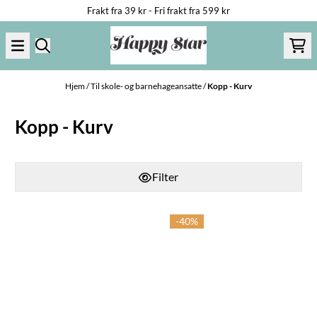
Frakt fra 39 kr - Fri frakt fra 599 kr
Hopp til innhold
Hjem
/
Til skole- og barnehageansatte
/
Kopp - Kurv
Kopp - Kurv
Filter
-40%