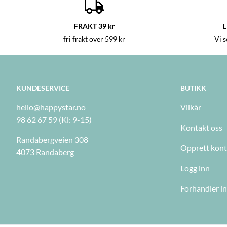
FRAKT 39 kr
L
fri frakt over 599 kr
Vi 
KUNDESERVICE
BUTIKK
hello@happystar.no
Vilkår
98 62 67 59 (Kl: 9-15)
Kontakt oss
Randabergveien 308
Opprett kon
4073 Randaberg
Logg inn
Forhandler i