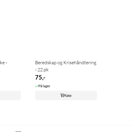
ke -
Beredskap og Krisehåndtering
- 22 pk
75,-
På lager
Kjøp