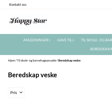
Hopp til innhold
Kontakt oss
ANLEDNINGER
GAVE TIL
TIL SKOLE- OG B
BORDDEKKI
Hjem
/
Til skole- og barnehageansatte
/
Beredskap veske
Beredskap veske
Pris