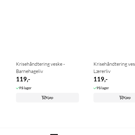
Krisehåndtering veske -
Krisehåndtering ves
Barnehageliv
Lærerliv
119,-
119,-
På lager
På lager
Kjøp
Kjøp