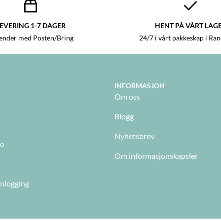
EVERING 1-7 DAGER
HENT PÅ VÅRT LAG
sender med Posten/Bring
24/7 i vårt pakkeskap i Ra
INFORMASJON
Om oss
Blogg
Nyhetsbrev
to
Om informasjonskapsler
nnlogging