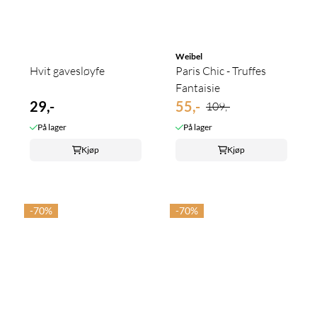
Weibel
Hvit gavesløyfe
Paris Chic - Truffes
Fantaisie
29,-
55,-
109,-
På lager
På lager
Kjøp
Kjøp
-70%
-70%