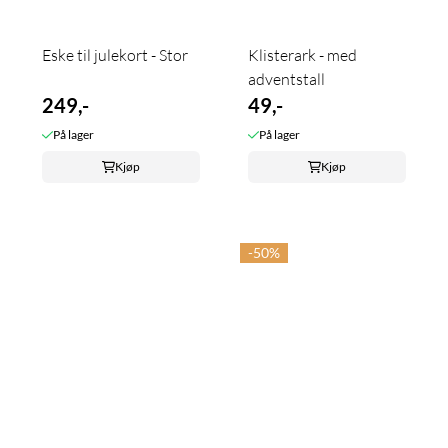
Eske til julekort - Stor
Klisterark - med
adventstall
249,-
49,-
På lager
På lager
Kjøp
Kjøp
-50%