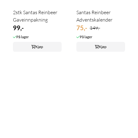
2stk Santas Reinbeer
Santas Reinbeer
Gaveinnpakning
Adventskalender
99,-
75,-
149,-
På lager
På lager
Kjøp
Kjøp