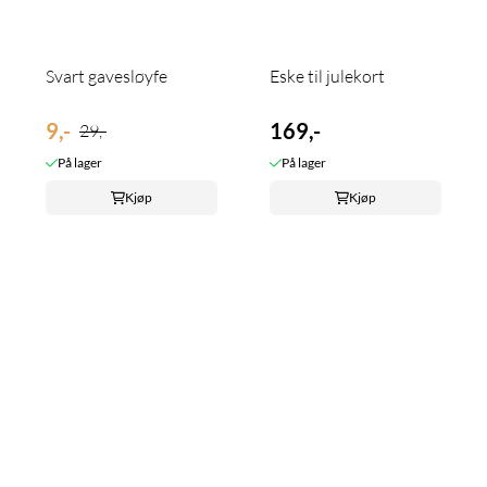
Svart gavesløyfe
Eske til julekort
9,-
169,-
29,-
På lager
På lager
Kjøp
Kjøp