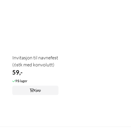
Invitasjon til navnefest
(6stk med konvolutt)
59,-
På lager
Kjøp