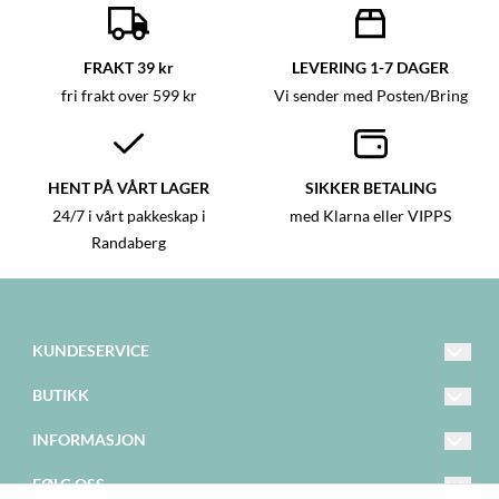
FRAKT 39 kr
LEVERING 1-7 DAGER
fri frakt over 599 kr
Vi sender med Posten/Bring
HENT PÅ VÅRT LAGER
SIKKER BETALING
24/7 i vårt pakkeskap i
med Klarna eller VIPPS
Randaberg
KUNDESERVICE
hello@happystar.no
BUTIKK
98 62 67 59 (Kl: 9-15)
Vilkår
INFORMASJON
Randabergveien 308
Om oss
Kontakt oss
FØLG OSS
4073 Randaberg