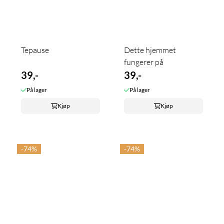
Tepause
Dette hjemmet
fungerer på
39,-
39,-
På lager
På lager
Kjøp
Kjøp
-74%
-74%