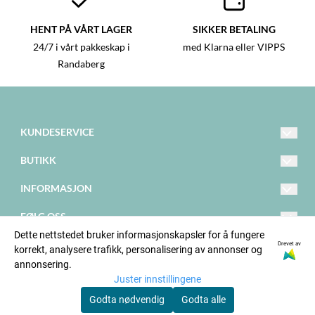
HENT PÅ VÅRT LAGER
SIKKER BETALING
24/7 i vårt pakkeskap i
med Klarna eller VIPPS
Randaberg
KUNDESERVICE
hello@happystar.no
BUTIKK
98 62 67 59 (Kl: 9-15)
Vilkår
INFORMASJON
Randabergveien 308
Om oss
Kontakt oss
FØLG OSS
4073 Randaberg
Blogg
Dette nettstedet bruker informasjonskapsler for å fungere
Opprett konto
Facebook
Drevet av
korrekt, analysere trafikk, personalisering av annonser og
Nyhetsbrev
annonsering.
Logg inn
Instagram
Juster innstillingene
Om informasjonskapsler
Godta nødvendig
Godta alle
Forhandler innlogging
Tik Tok
© Happy Star AS - ORG: 925 146 358