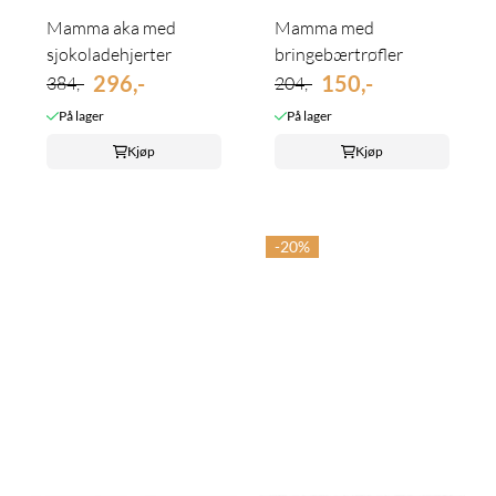
Mamma aka med
Mamma med
sjokoladehjerter
bringebærtrøfler
296,-
150,-
384,-
204,-
På lager
På lager
Kjøp
Kjøp
-20%