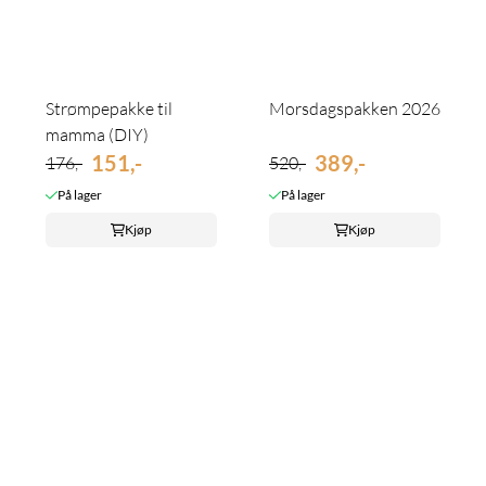
Strømpepakke til
Morsdagspakken 2026
mamma (DIY)
151,-
389,-
176,-
520,-
På lager
På lager
Kjøp
Kjøp