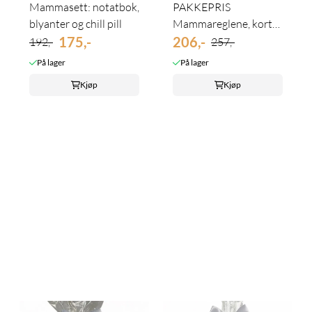
Mammasett: notatbok,
PAKKEPRIS
blyanter og chill pill
Mammareglene, kort
175,-
og bokskjøler
206,-
192,-
257,-
På lager
På lager
Kjøp
Kjøp