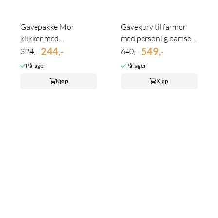
Gavepakke Mor
Gavekurv til farmor
klikker med
med personlig bamse -
sjokoladehjerter
244,-
skriv ...
549,-
324,-
640,-
På lager
På lager
Kjøp
Kjøp