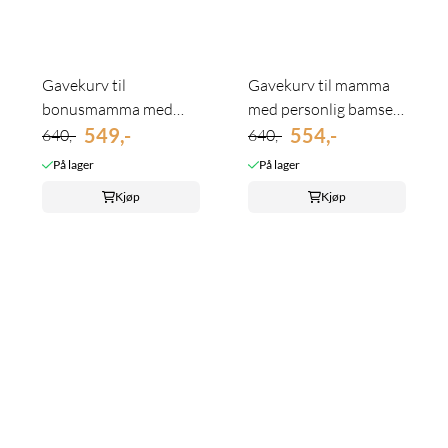
Gavekurv til
Gavekurv til mamma
bonusmamma med
med personlig bamse -
personlig bamse - ...
549,-
skriv ...
554,-
640,-
640,-
På lager
På lager
Kjøp
Kjøp