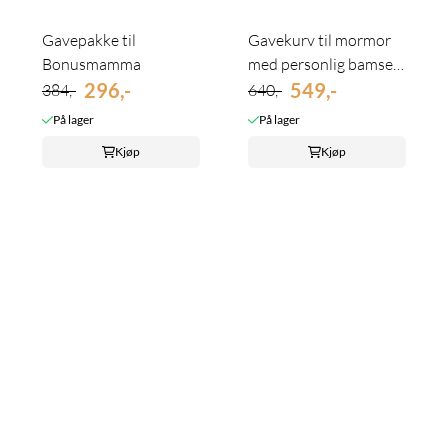
Gavepakke til
Gavekurv til mormor
Bonusmamma
med personlig bamse -
296,-
skriv ...
549,-
384,-
640,-
På lager
På lager
Kjøp
Kjøp