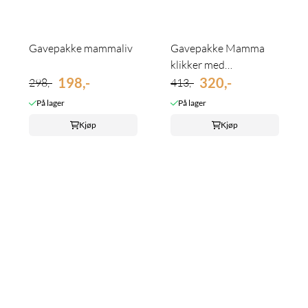
Gavepakke mammaliv
Gavepakke Mamma
klikker med
198,-
sjokoladehjerter
320,-
298,-
413,-
På lager
På lager
Kjøp
Kjøp